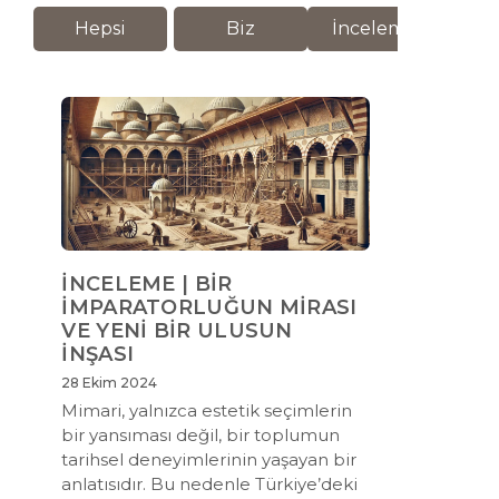
Hepsi
Biz
İnceleme
M
İNCELEME | BİR
İMPARATORLUĞUN MİRASI
VE YENİ BİR ULUSUN
İNŞASI
28 Ekim 2024
Mimari, yalnızca estetik seçimlerin
bir yansıması değil, bir toplumun
tarihsel deneyimlerinin yaşayan bir
anlatısıdır. Bu nedenle Türkiye’deki