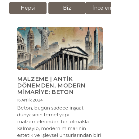
Hepsi
Biz
İnceleme
M
MALZEME | ANTİK
DÖNEMDEN, MODERN
MİMARİYE: BETON
16 Aralık 2024
Beton, bugün sadece inşaat
dünyasının temel yapı
malzemelerinden biri olmakla
kalmayıp, modern mimarinin
estetik ve işlevsel unsurlarından biri