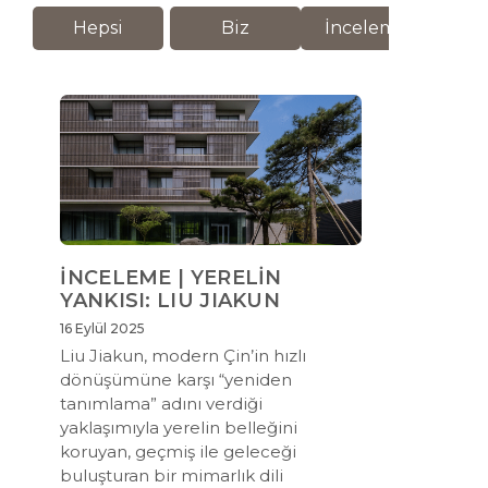
Hepsi
Biz
İnceleme
M
İNCELEME | YERELİN
YANKISI: LIU JIAKUN
16 Eylül 2025
Liu Jiakun, modern Çin’in hızlı
dönüşümüne karşı “yeniden
tanımlama” adını verdiği
yaklaşımıyla yerelin belleğini
koruyan, geçmiş ile geleceği
buluşturan bir mimarlık dili