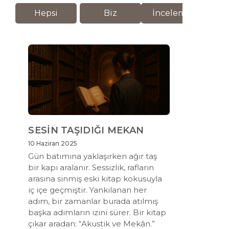
Hepsi
Biz
İnceleme
M
SESİN TAŞIDIĞI MEKAN
10 Haziran 2025
Gün batımına yaklaşırken ağır taş
bir kapı aralanır. Sessizlik, rafların
arasına sinmiş eski kitap kokusuyla
iç içe geçmiştir. Yankılanan her
adım, bir zamanlar burada atılmış
başka adımların izini sürer. Bir kitap
çıkar aradan: “Akustik ve Mekân.”