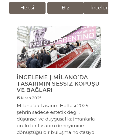
Hepsi
Biz
İnceleme
M
İNCELEME | MİLANO’DA
TASARIMIN SESSİZ KOPUŞU
VE BAĞLARI
15 Nisan 2025
Milano’da Tasarım Haftası 2025,
şehrin sadece estetik değil,
düşünsel ve duygusal katmanlarla
örülü bir tasarım deneyimine
dönüştüğü bir buluşma noktasıydı.