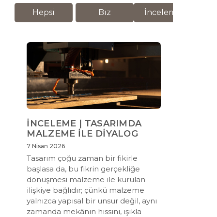
Hepsi
Biz
İnceleme
M
İNCELEME | TASARIMDA
MALZEME İLE DİYALOG
7 Nisan 2026
Tasarım çoğu zaman bir fikirle
başlasa da, bu fikrin gerçekliğe
dönüşmesi malzeme ile kurulan
ilişkiye bağlıdır; çünkü malzeme
yalnızca yapısal bir unsur değil, aynı
zamanda mekânın hissini, ışıkla