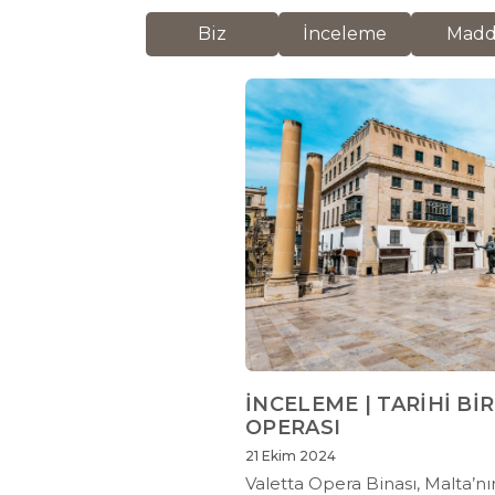
Biz
İnceleme
Mad
İNCELEME | TARİHİ Bİ
OPERASI
21 Ekim 2024
Valetta Opera Binası, Malta’nı