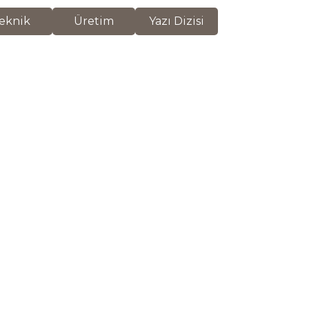
eknik
Üretim
Yazı Dizisi