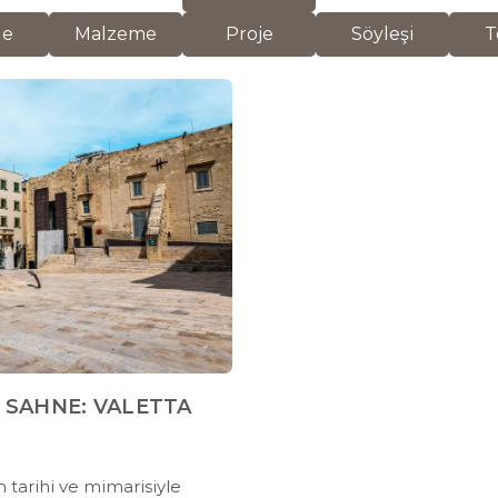
de
Malzeme
Proje
Söyleşi
T
R SAHNE: VALETTA
n tarihi ve mimarisiyle