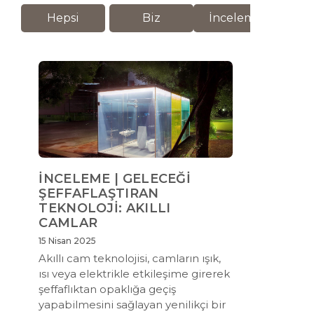
Hepsi
Biz
İnceleme
M
İNCELEME | GELECEĞİ
ŞEFFAFLAŞTIRAN
TEKNOLOJİ: AKILLI
CAMLAR
15 Nisan 2025
Akıllı cam teknolojisi, camların ışık,
ısı veya elektrikle etkileşime girerek
şeffaflıktan opaklığa geçiş
yapabilmesini sağlayan yenilikçi bir