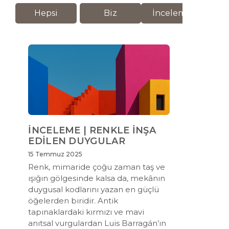
Hepsi
Biz
İnceleme
M
İNCELEME | RENKLE İNŞA
EDİLEN DUYGULAR
15 Temmuz 2025
Renk, mimaride çoğu zaman taş ve
ışığın gölgesinde kalsa da, mekânın
duygusal kodlarını yazan en güçlü
öğelerden biridir. Antik
tapınaklardaki kırmızı ve mavi
anıtsal vurgulardan Luis Barragán’ın