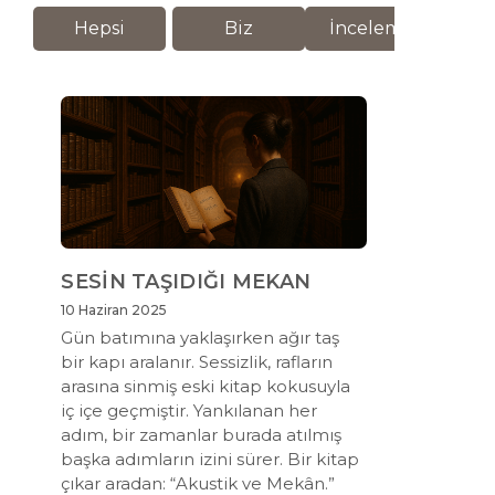
Hepsi
Biz
İnceleme
M
SESİN TAŞIDIĞI MEKAN
10 Haziran 2025
Gün batımına yaklaşırken ağır taş
bir kapı aralanır. Sessizlik, rafların
arasına sinmiş eski kitap kokusuyla
iç içe geçmiştir. Yankılanan her
adım, bir zamanlar burada atılmış
başka adımların izini sürer. Bir kitap
çıkar aradan: “Akustik ve Mekân.”