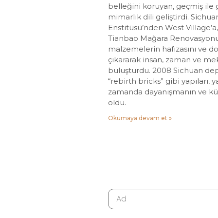
belleğini koruyan, geçmiş ile 
mimarlık dili geliştirdi. Sichu
Enstitüsü’nden West Village’a
Tianbao Mağara Renovasyonu’
malzemelerin hafızasını ve d
çıkararak insan, zaman ve me
buluşturdu. 2008 Sichuan dep
“rebirth bricks” gibi yapıları, 
zamanda dayanışmanın ve kült
oldu.
Okumaya devam et »