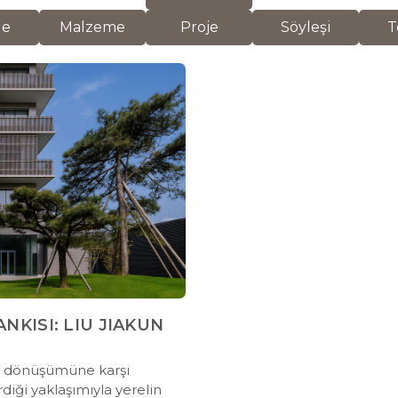
de
Malzeme
Proje
Söyleşi
T
ANKISI: LIU JIAKUN
lı dönüşümüne karşı
diği yaklaşımıyla yerelin