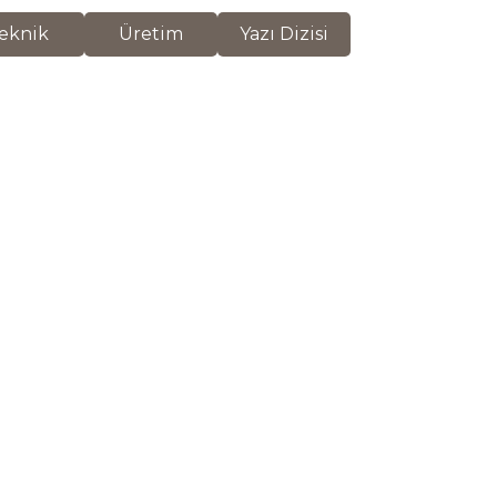
eknik
Üretim
Yazı Dizisi