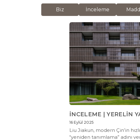
Biz
İnceleme
Mad
İNCELEME | YERELİN Y
16 Eylül 2025
Liu Jiakun, modern Çin’in hız
“yeniden tanımlama” adını ver