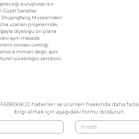
geleceği buluşturan bir
an Güzel Sanatlar
, Shuijingfang Müzesi’nden
na uzanan projelerinde,
oğayla diyaloğu ön plana
kânı aynı masada
remi sonrası ürettiği
yalnızca mimari değil, aynı
ürel sürekliliğin sembolü
FABRIKACO haberleri ve ürünleri hakkında daha fazla
bilgi almak için aşağıdaki formu doldurun.