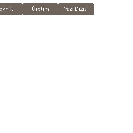
eknik
Üretim
Yazı Dizisi