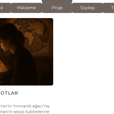
de
Malzeme
Proje
Söyleşi
T
 NOTLAR
cher’in “mimarlık ağacı”na,
inan’ın sessiz kubbelerine