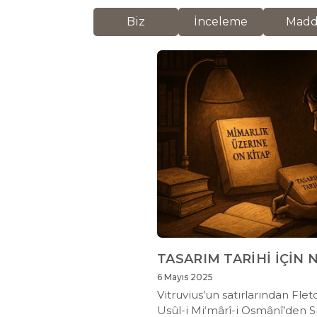
Biz
İnceleme
Mad
TASARIM TARİHİ İÇİN
6 Mayıs 2025
Vitruvius’un satırlarından Flet
Usûl-i Mi‘mârî-i Osmânî’den S