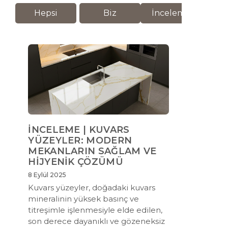
Hepsi
Biz
İnceleme
M
İNCELEME | KUVARS
YÜZEYLER: MODERN
MEKANLARIN SAĞLAM VE
HİJYENİK ÇÖZÜMÜ
8 Eylül 2025
Kuvars yüzeyler, doğadaki kuvars
mineralinin yüksek basınç ve
titreşimle işlenmesiyle elde edilen,
son derece dayanıklı ve gözeneksiz