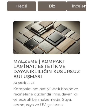
Hepsi
Biz
İnceleme
M
MALZEME | KOMPAKT
LAMİNAT: ESTETİK VE
DAYANIKLILIĞIN KUSURSUZ
BULUŞMASI
23 Aralık 2024
Kompakt laminat, yüksek basınç ve
reçinelerle güçlendirilmiş, dayanıklı
ve estetik bir malzemedir. Suya,
neme, ısıya ve UV ışınlarına