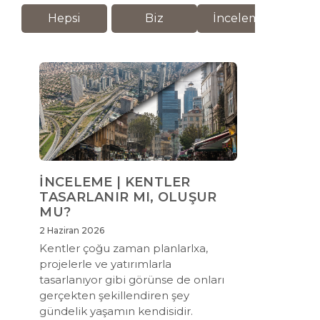
Hepsi
Biz
İnceleme
M
İNCELEME | KENTLER
TASARLANIR MI, OLUŞUR
MU?
2 Haziran 2026
Kentler çoğu zaman planlarlxa,
projelerle ve yatırımlarla
tasarlanıyor gibi görünse de onları
gerçekten şekillendiren şey
gündelik yaşamın kendisidir.