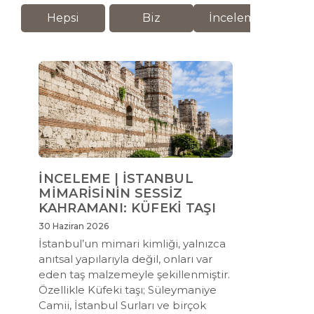
Hepsi
Biz
İnceleme
M
İNCELEME | İSTANBUL
MİMARİSİNİN SESSİZ
KAHRAMANI: KÜFEKİ TAŞI
30 Haziran 2026
İstanbul’un mimari kimliği, yalnızca
anıtsal yapılarıyla değil, onları var
eden taş malzemeyle şekillenmiştir.
Özellikle Küfeki taşı; Süleymaniye
Camii, İstanbul Surları ve birçok