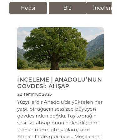
Hepsi
Biz
İnceleme
M
İNCELEME | ANADOLU’NUN
GÖVDESİ: AHŞAP
22 Temmuz 2025
Yüzyıllardır Anadolu’da yükselen her
yapı, bir ağacın sessizce büyüyen
gövdesinden doğdu. Taş toprağın
sesi ise, ahşap onun nefesidir; kimi
zaman meşe gibi sağlam, kimi
zaman fındık gibi ince… Meşe cami