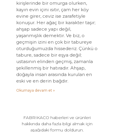
kirişlerinde bir omurga olurken,
kayın evin içini ısıtır, çam her köy
evine girer, ceviz ise zarafetiyle
konuşur. Her ağaç bir karakter taşır;
ahşap sadece yapı değil,
yaşanmışlık demektir. Ve biz, o
geçmişin izini en çok bir tabureye
oturduğumuzda hissederiz. Çünkü o
tabure, sadece bir eşya değil;
ustasının elinden geçmiş, zamanla
şekillenmiş bir hatıradır. Ahşap,
doğayla insan arasında kurulan en
eski ve en derin bağdır.
Okumaya devam et »
FABRIKACO haberleri ve ürünleri
hakkında daha fazla bilgi almak için
aşağıdaki formu doldurun.