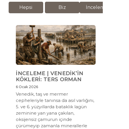
Hepsi
Biz
İnceleme
M
İNCELEME | VENEDİK’İN
KÖKLERİ: TERS ORMAN
6 Ocak 2026
Venedik, taş ve mermer
cepheleriyle tanınsa da asıl varlığını,
5. ve 6. yüzyıllarda bataklık lagün
zeminine yan yana çakılan,
oksijensiz çamurun içinde
çürümeyip zamanla minerallerle