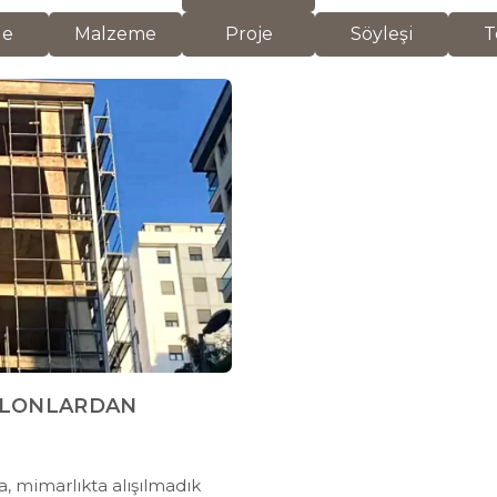
de
Malzeme
Proje
Söyleşi
T
OLONLARDAN
a, mimarlıkta alışılmadık