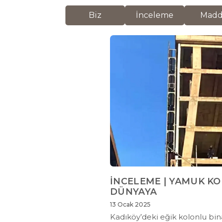
Biz
İnceleme
Mad
İNCELEME | YAMUK K
DÜNYAYA
13 Ocak 2025
Kadıköy’deki eğik kolonlu bin