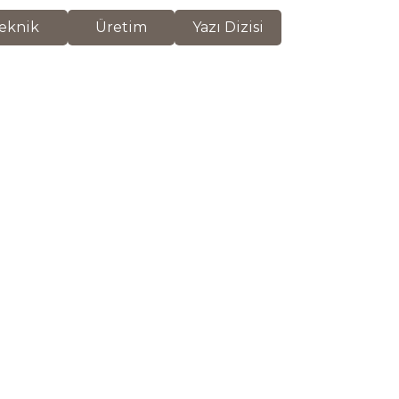
eknik
Üretim
Yazı Dizisi