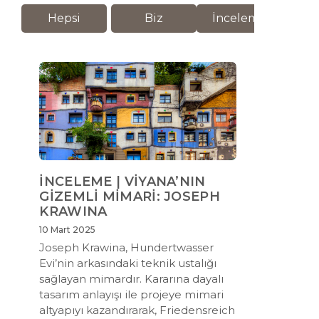
Hepsi
Biz
İnceleme
M
İNCELEME | VİYANA’NIN
GİZEMLİ MİMARİ: JOSEPH
KRAWINA
10 Mart 2025
Joseph Krawina, Hundertwasser
Evi’nin arkasındaki teknik ustalığı
sağlayan mimardır. Kararına dayalı
tasarım anlayışı ile projeye mimari
altyapıyı kazandırarak, Friedensreich