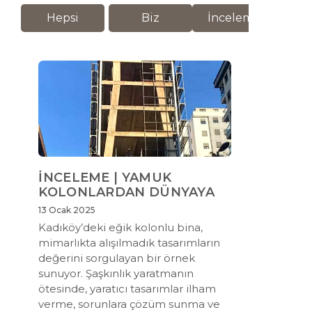
Hepsi
Biz
İnceleme
M
İNCELEME | YAMUK
KOLONLARDAN DÜNYAYA
13 Ocak 2025
Kadıköy’deki eğik kolonlu bina,
mimarlıkta alışılmadık tasarımların
değerini sorgulayan bir örnek
sunuyor. Şaşkınlık yaratmanın
ötesinde, yaratıcı tasarımlar ilham
verme, sorunlara çözüm sunma ve