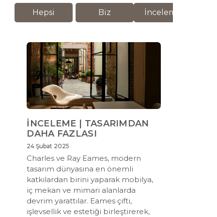
Hepsi
Biz
İnceleme
M
İNCELEME | TASARIMDAN
DAHA FAZLASI
24 Şubat 2025
Charles ve Ray Eames, modern
tasarım dünyasına en önemli
katkılardan birini yaparak mobilya,
iç mekan ve mimari alanlarda
devrim yarattılar. Eames çifti,
işlevsellik ve estetiği birleştirerek,