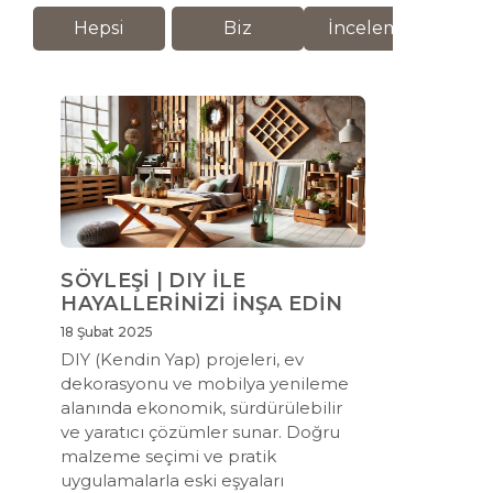
Hepsi
Biz
İnceleme
M
SÖYLEŞİ | DIY İLE
HAYALLERİNİZİ İNŞA EDİN
18 Şubat 2025
DIY (Kendin Yap) projeleri, ev
dekorasyonu ve mobilya yenileme
alanında ekonomik, sürdürülebilir
ve yaratıcı çözümler sunar. Doğru
malzeme seçimi ve pratik
uygulamalarla eski eşyaları