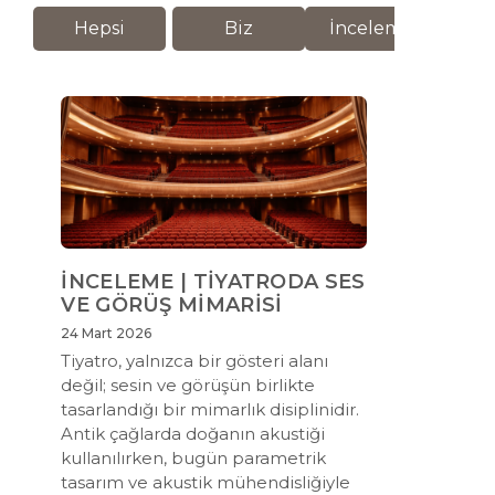
Hepsi
Biz
İnceleme
M
İNCELEME | TİYATRODA SES
VE GÖRÜŞ MİMARİSİ
24 Mart 2026
Tiyatro, yalnızca bir gösteri alanı
değil; sesin ve görüşün birlikte
tasarlandığı bir mimarlık disiplinidir.
Antik çağlarda doğanın akustiği
kullanılırken, bugün parametrik
tasarım ve akustik mühendisliğiyle