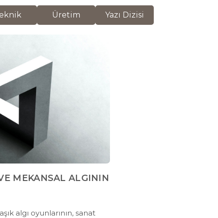
eknik
Üretim
Yazı Dizisi
 VE MEKANSAL ALGININ
şık algı oyunlarının, sanat