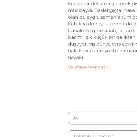
küçük bir delikten geçerek dış
mucizeydi. Başlangıçta masa 
olan bu aygıt, zamanla tüm od
kutulara dönüştü. Leonardo d
Canaletto gibi sanatçılar bu si
basitti: Işık küçük bir delikte
düşüyor, dış dünya ters çevri
hâlâ kalıcı bir iz yoktu; zam
hayaldi.
Okumaya devam et »