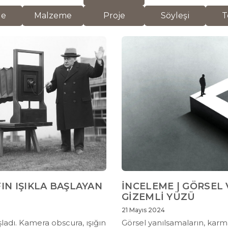
de
Malzeme
Proje
Söyleşi
T
IN IŞIKLA BAŞLAYAN
İNCELEME | GÖRSEL
GİZEMLİ YÜZÜ
21 Mayıs 2024
ladı. Kamera obscura, ışığın
Görsel yanılsamaların, karma