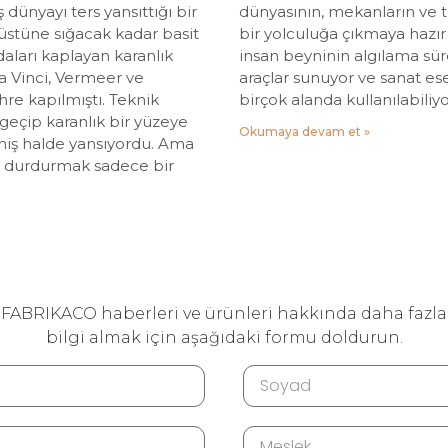
 dünyayı ters yansıttığı bir
dünyasının, mekanların ve te
üstüne sığacak kadar basit
bir yolculuğa çıkmaya hazır
aları kaplayan karanlık
insan beyninin algılama sür
a Vinci, Vermeer ve
araçlar sunuyor ve sanat es
hre kapılmıştı. Teknik
birçok alanda kullanılabiliyo
n geçip karanlık bir yüzeye
Okumaya devam et »
lmiş halde yansıyordu. Ama
anı durdurmak sadece bir
FABRIKACO haberleri ve ürünleri hakkında daha fazla
bilgi almak için aşağıdaki formu doldurun.