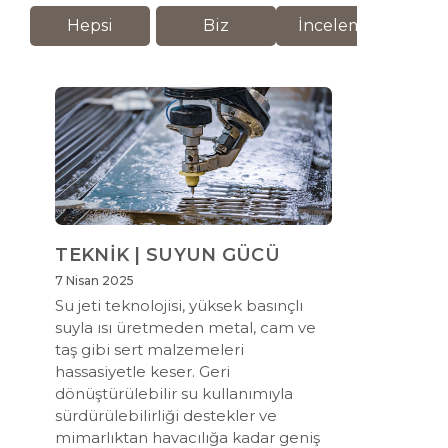
Hepsi
Biz
İnceleme
M
TEKNİK | SUYUN GÜCÜ
7 Nisan 2025
Su jeti teknolojisi, yüksek basınçlı
suyla ısı üretmeden metal, cam ve
taş gibi sert malzemeleri
hassasiyetle keser. Geri
dönüştürülebilir su kullanımıyla
sürdürülebilirliği destekler ve
mimarlıktan havacılığa kadar geniş