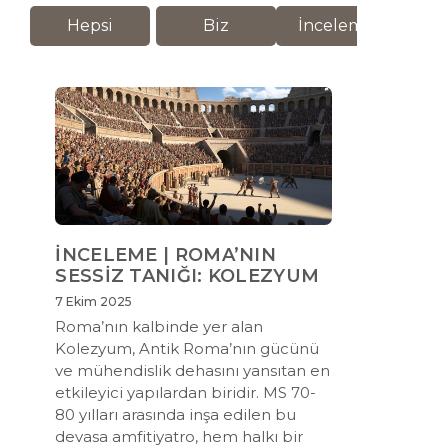
Hepsi
Biz
İnceleme
M
İNCELEME | ROMA’NIN
SESSİZ TANIĞI: KOLEZYUM
7 Ekim 2025
Roma’nın kalbinde yer alan
Kolezyum, Antik Roma’nın gücünü
ve mühendislik dehasını yansıtan en
etkileyici yapılardan biridir. MS 70-
80 yılları arasında inşa edilen bu
devasa amfitiyatro, hem halkı bir