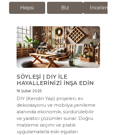
Hepsi
Biz
İnceleme
M
SÖYLEŞİ | DIY İLE
HAYALLERİNİZİ İNŞA EDİN
18 Şubat 2025
DIY (Kendin Yap) projeleri, ev
dekorasyonu ve mobilya yenileme
alanında ekonomik, sürdürülebilir
ve yaratıcı çözümler sunar. Doğru
malzeme seçimi ve pratik
uygulamalarla eski eşyaları