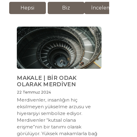
Hepsi
Biz
İnceleme
M
MAKALE | BİR ODAK
OLARAK MERDİVEN
22 Temmuz 2024
Merdivenler, insanlığın hiç
eksilmeyen yükselme arzusu ve
hiyerarşiyi sembolize ediyor.
Merdivenler “kutsal olana
erişme”nin bir tanımı olarak
görülüyor. Yüksek makamlarla bağ