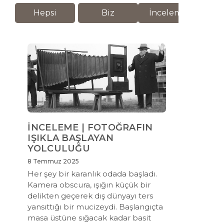
Hepsi
Biz
İnceleme
M
İNCELEME | FOTOĞRAFIN
IŞIKLA BAŞLAYAN
YOLCULUĞU
8 Temmuz 2025
Her şey bir karanlık odada başladı.
Kamera obscura, ışığın küçük bir
delikten geçerek dış dünyayı ters
yansıttığı bir mucizeydi. Başlangıçta
masa üstüne sığacak kadar basit