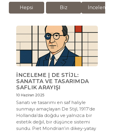
Hepsi
Biz
İnceleme
M
İNCELEME | DE STİJL:
SANATTA VE TASARIMDA
SAFLIK ARAYIŞI
10 Haziran 2025
Sanatı ve tasarımı en saf haliyle
sunmayı amaçlayan De Stijl, 1917’de
Hollanda’da doğdu ve yalnızca bir
estetik değil, bir düşünce sistemi
sundu. Piet Mondrian’ın dikey-yatay