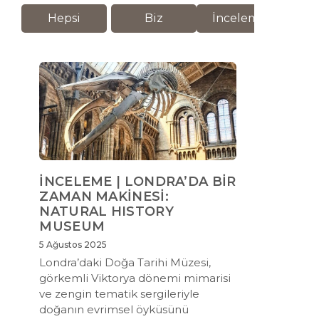
Hepsi
Biz
İnceleme
M
İNCELEME | LONDRA’DA BİR
ZAMAN MAKİNESİ:
NATURAL HISTORY
MUSEUM
5 Ağustos 2025
Londra’daki Doğa Tarihi Müzesi,
görkemli Viktorya dönemi mimarisi
ve zengin tematik sergileriyle
doğanın evrimsel öyküsünü