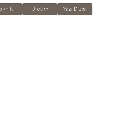
eknik
Üretim
Yazı Dizisi