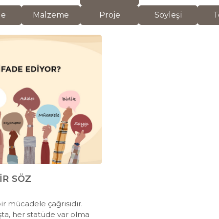
de
Malzeme
Proje
Söyleşi
T
BİR SÖZ
ir mücadele çağrısıdır.
şta, her statüde var olma