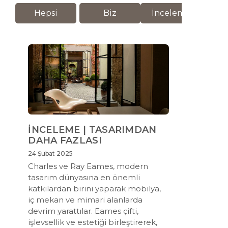
Hepsi
Biz
İnceleme
M
İNCELEME | TASARIMDAN
DAHA FAZLASI
24 Şubat 2025
Charles ve Ray Eames, modern
tasarım dünyasına en önemli
katkılardan birini yaparak mobilya,
iç mekan ve mimari alanlarda
devrim yarattılar. Eames çifti,
işlevsellik ve estetiği birleştirerek,