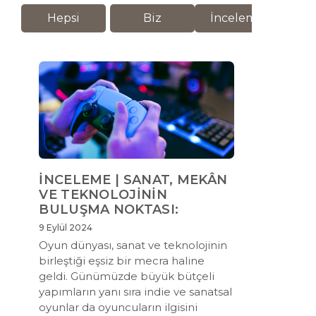
Hepsi
Biz
İnceleme
M
İNCELEME | SANAT, MEKÂN
VE TEKNOLOJİNİN
BULUŞMA NOKTASI:
9 Eylül 2024
Oyun dünyası, sanat ve teknolojinin
birleştiği eşsiz bir mecra haline
geldi. Günümüzde büyük bütçeli
yapımların yanı sıra indie ve sanatsal
oyunlar da oyuncuların ilgisini