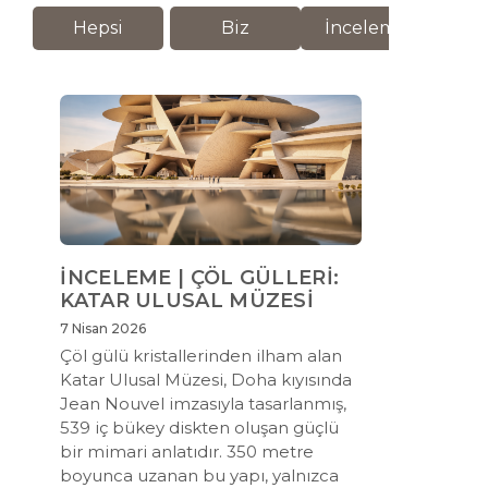
Hepsi
Biz
İnceleme
M
İNCELEME | ÇÖL GÜLLERİ:
KATAR ULUSAL MÜZESİ
7 Nisan 2026
Çöl gülü kristallerinden ilham alan
Katar Ulusal Müzesi, Doha kıyısında
Jean Nouvel imzasıyla tasarlanmış,
539 iç bükey diskten oluşan güçlü
bir mimari anlatıdır. 350 metre
boyunca uzanan bu yapı, yalnızca