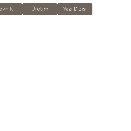
eknik
Üretim
Yazı Dizisi