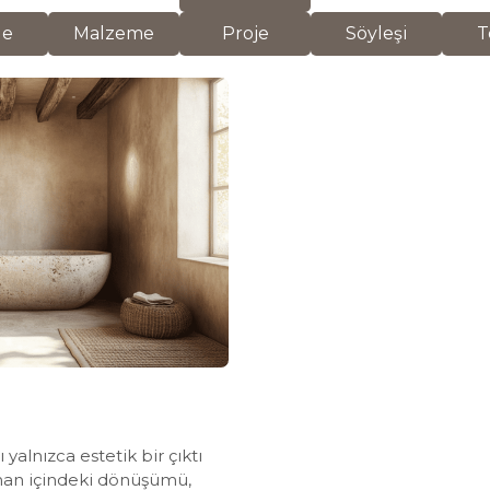
de
Malzeme
Proje
Söyleşi
T
yalnızca estetik bir çıktı
man içindeki dönüşümü,