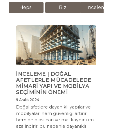
Hepsi
Biz
İnceleme
M
İNCELEME | DOĞAL
AFETLERLE MÜCADELEDE
MİMARİ YAPI VE MOBİLYA
SEÇİMİNİN ÖNEMİ
9 Aralık 2024
Doğal afetlere dayanıklı yapılar ve
mobilyalar, hem güvenliği artırır
hem de olası can ve mal kaybını en
aza indirir; bu nedenle dayanıklı