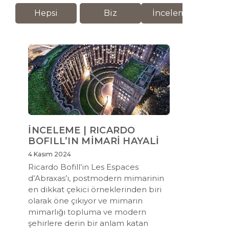
Hepsi
Biz
İnceleme
M
İNCELEME | RICARDO
BOFILL’IN MİMARİ HAYALİ
4 Kasım 2024
Ricardo Bofill’in Les Espaces
d’Abraxas’ı, postmodern mimarinin
en dikkat çekici örneklerinden biri
olarak öne çıkıyor ve mimarın
mimarlığı topluma ve modern
şehirlere derin bir anlam katan