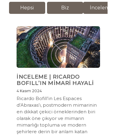
Hepsi
Biz
İnceleme
M
İNCELEME | RICARDO
BOFILL’IN MİMARİ HAYALİ
4 Kasım 2024
Ricardo Bofill’in Les Espaces
d’Abraxas’ı, postmodern mimarinin
en dikkat çekici örneklerinden biri
olarak öne çıkıyor ve mimarın
mimarlığı topluma ve modern
şehirlere derin bir anlam katan