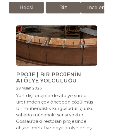
Hepsi
Biz
İnceleme
M
PROJE | BİR PROJENİN
ATÖLYE YOLCULUĞU
28 Nisan 2026
Yurt dışı projelerde atölye süreci,
üretimden çok önceden çözülmüş
bir mühendislik kurgusudur; çünkü
sahada müdahale şansı yoktur.
Gossau’daki restoran projesinde
ahşap, metal ve boya atölyeleri eş