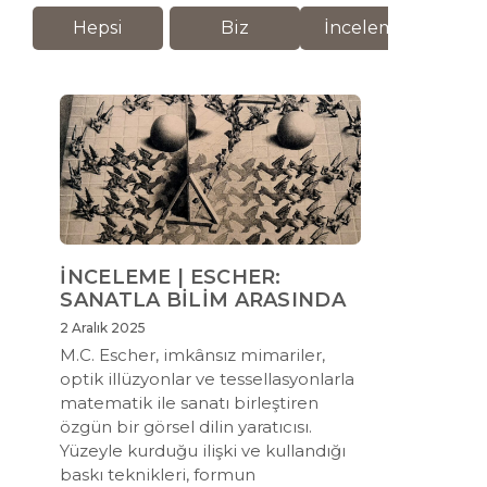
Hepsi
Biz
İnceleme
M
İNCELEME | ESCHER:
SANATLA BİLİM ARASINDA
2 Aralık 2025
M.C. Escher, imkânsız mimariler,
optik illüzyonlar ve tessellasyonlarla
matematik ile sanatı birleştiren
özgün bir görsel dilin yaratıcısı.
Yüzeyle kurduğu ilişki ve kullandığı
baskı teknikleri, formun