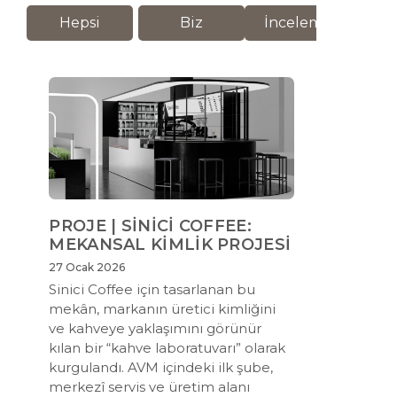
Hepsi
Biz
İnceleme
M
PROJE | SİNİCİ COFFEE:
MEKANSAL KİMLİK PROJESİ
27 Ocak 2026
Sinici Coffee için tasarlanan bu
mekân, markanın üretici kimliğini
ve kahveye yaklaşımını görünür
kılan bir “kahve laboratuvarı” olarak
kurgulandı. AVM içindeki ilk şube,
merkezî servis ve üretim alanı