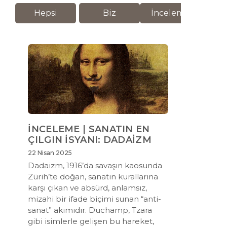
Hepsi
Biz
İnceleme
M
İNCELEME | SANATIN EN
ÇILGIN İSYANI: DADAİZM
22 Nisan 2025
Dadaizm, 1916’da savaşın kaosunda
Zürih’te doğan, sanatın kurallarına
karşı çıkan ve absürd, anlamsız,
mizahi bir ifade biçimi sunan “anti-
sanat” akımıdır. Duchamp, Tzara
gibi isimlerle gelişen bu hareket,