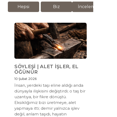
Hepsi
Biz
İnceleme
M
SÖYLEŞİ | ALET İŞLER, EL
ÖĞÜNÜR
10 Şubat 2026
İnsan, yerdeki taşı eline aldığı anda
dünyayla ilişkisini değiştirdi; o taş bir
uzantıya, bir fikre dönüştü.
Eksikliğimiz bizi üretmeye, alet
yapmaya itti; demir yalnızca işlev
değil, anlam taşıdı, hayatın