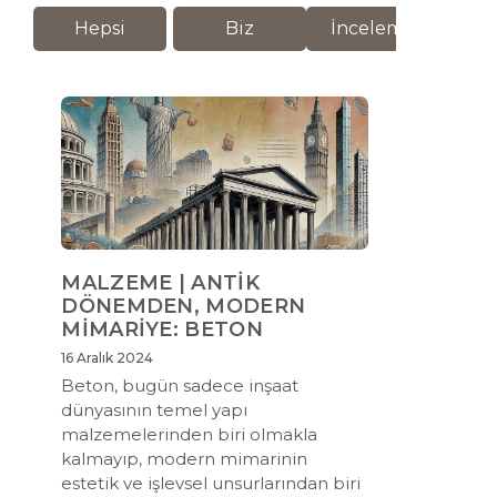
Hepsi
Biz
İnceleme
M
MALZEME | ANTİK
DÖNEMDEN, MODERN
MİMARİYE: BETON
16 Aralık 2024
Beton, bugün sadece inşaat
dünyasının temel yapı
malzemelerinden biri olmakla
kalmayıp, modern mimarinin
estetik ve işlevsel unsurlarından biri