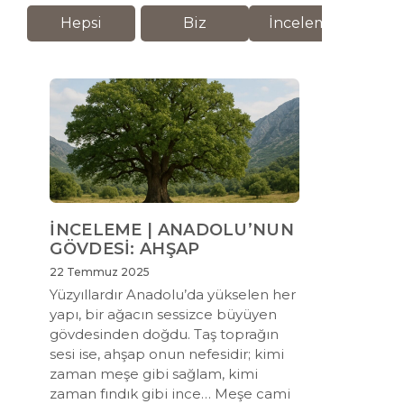
Hepsi
Biz
İnceleme
M
İNCELEME | ANADOLU’NUN
GÖVDESİ: AHŞAP
22 Temmuz 2025
Yüzyıllardır Anadolu’da yükselen her
yapı, bir ağacın sessizce büyüyen
gövdesinden doğdu. Taş toprağın
sesi ise, ahşap onun nefesidir; kimi
zaman meşe gibi sağlam, kimi
zaman fındık gibi ince… Meşe cami