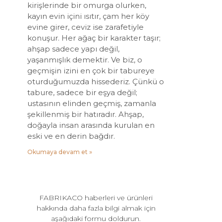
kirişlerinde bir omurga olurken,
kayın evin içini ısıtır, çam her köy
evine girer, ceviz ise zarafetiyle
konuşur. Her ağaç bir karakter taşır;
ahşap sadece yapı değil,
yaşanmışlık demektir. Ve biz, o
geçmişin izini en çok bir tabureye
oturduğumuzda hissederiz. Çünkü o
tabure, sadece bir eşya değil;
ustasının elinden geçmiş, zamanla
şekillenmiş bir hatıradır. Ahşap,
doğayla insan arasında kurulan en
eski ve en derin bağdır.
Okumaya devam et »
FABRIKACO haberleri ve ürünleri
hakkında daha fazla bilgi almak için
aşağıdaki formu doldurun.