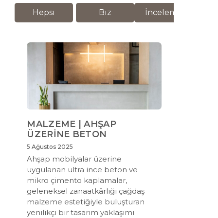
Hepsi
Biz
İnceleme
M
MALZEME | AHŞAP
ÜZERİNE BETON
5 Ağustos 2025
Ahşap mobilyalar üzerine
uygulanan ultra ince beton ve
mikro çimento kaplamalar,
geleneksel zanaatkârlığı çağdaş
malzeme estetiğiyle buluşturan
yenilikçi bir tasarım yaklaşımı