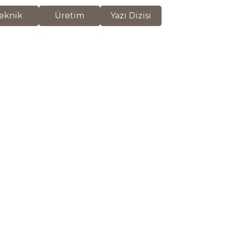
eknik
Üretim
Yazı Dizisi