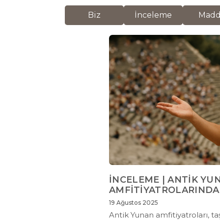
Biz
İnceleme
Mad
İNCELEME | ANTİK YU
AMFİTİYATROLARINDA
19 Ağustos 2025
Antik Yunan amfitiyatroları, t