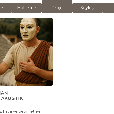
de
Malzeme
Proje
Söyleşi
T
NAN
 AKUSTİK
aş, hava ve geometriyi