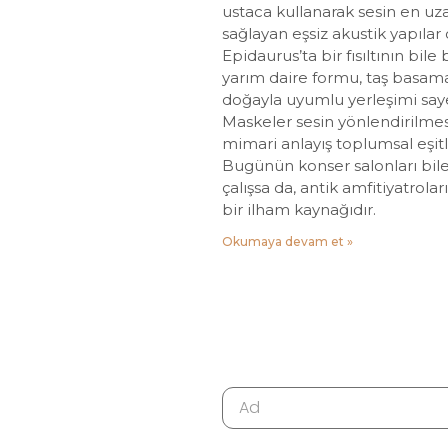
ustaca kullanarak sesin en uz
sağlayan eşsiz akustik yapılar 
Epidaurus’ta bir fısıltının bile
yarım daire formu, taş basamak
doğayla uyumlu yerleşimi sa
Maskeler sesin yönlendirilmes
mimari anlayış toplumsal eşitl
Bugünün konser salonları bile
çalışsa da, antik amfitiyatrolar
bir ilham kaynağıdır.
Okumaya devam et »