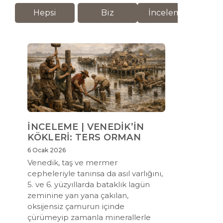
Hepsi
Biz
İnceleme
M
İNCELEME | VENEDİK’İN
KÖKLERİ: TERS ORMAN
6 Ocak 2026
Venedik, taş ve mermer
cepheleriyle tanınsa da asıl varlığını,
5. ve 6. yüzyıllarda bataklık lagün
zeminine yan yana çakılan,
oksijensiz çamurun içinde
çürümeyip zamanla minerallerle